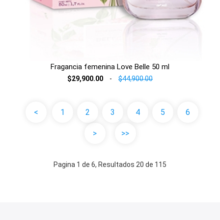
Fragancia femenina Love Belle 50 ml
$29,900.00
-
$44,900.00
<
1
2
3
4
5
6
>
>>
Pagina 1 de 6, Resultados 20 de 115