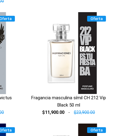
00
Oferta
Oferta
victus
Fragancia masculina símil CH 212 Vip
Black 50 ml
00
$11,900.00
-
$23,900.00
Oferta
Oferta