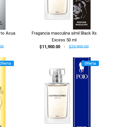
icto Acua
Fragancia masculina símil Black Xs
Excess 50 ml
00
$11,900.00
-
$23,900.00
Oferta
Oferta