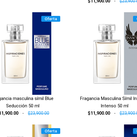
$11,900.00
-
$23,900.
Oferta
gancia masculina símil Blue
Fragancia Masculina Símil In
Seducción 50 ml
Intenso 50 ml
11,900.00
-
$23,900.00
$11,900.00
-
$23,900.
Oferta