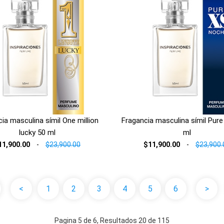
ia masculina símil One million
Fragancia masculina símil Pure
lucky 50 ml
ml
11,900.00
-
$23,900.00
$11,900.00
-
$23,900.
<
1
2
3
4
5
6
>
Pagina 5 de 6, Resultados 20 de 115