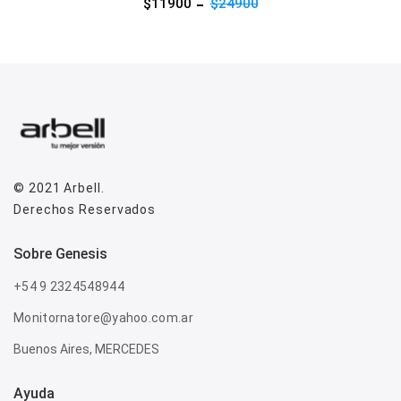
$11900
$24900
© 2021
Arbell
.
Derechos Reservados
sobre genesis
+54 9 2324548944
Monitornatore@yahoo.com.ar
Buenos Aires, MERCEDES
Ayuda